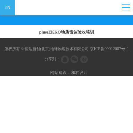
EN
pluseEKKO地质雷达验收培训
版权所有 © 恒达新创(北京)地球物理技术有限公司
京ICP备09012087号-1
分享到：
网站建设：和君设计