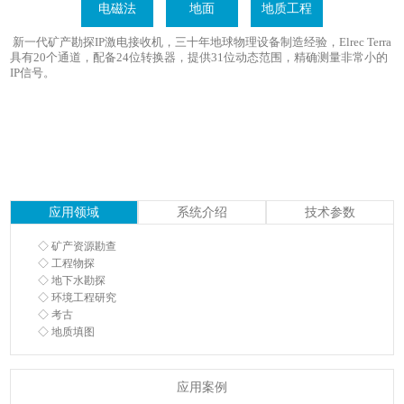
电磁法
地面
地质工程
新一代矿产勘探IP激电接收机，三十年地球物理设备制造经验，Elrec Terra
具有20个通道，配备24位转换器，提供31位动态范围，精确测量非常小的
IP信号。
应用领域
系统介绍
技术参数
◇ 矿产资源勘查
◇ 工程物探
◇ 地下水勘探
◇ 环境工程研究
◇ 考古
◇ 地质填图
应用案例