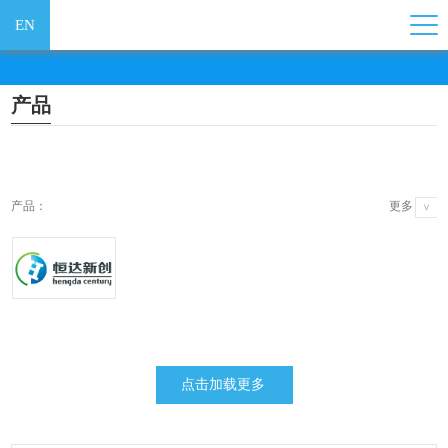
EN
产品
产品：
更多
>
方法原理：
地震观测
电磁法
更多
>
地质雷达
重力
应用领域：
地震观测
石油勘探
更多
>
点击加载更多
放射性
磁法
构造研究
地质工程
地震勘探
金属矿
地热/水资源