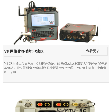
测井
煤田地质
测绘
环境服务
查看更多 +
V8 网络化多功能电法仪
V8-6R主机由采集系统、GPS同步系统、触摸式防水ASCII键盘和彩色的背光屏
幕组成，操作员可以轻松地对数据质量进行监控处理。 V8-6R主机有三个电道
和三个磁...